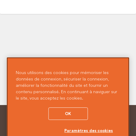
Nous utilisons des cookies pour mémoriser les
données de connexion, sécuriser la connexion,
améliorer la fonctionnalité du site et fournir un
contenu personnalisé. En continuant à naviguer sur
le site, vous acceptez les cookies.
Conditions générales d'assurance CGA
OK
Politique de confidentialité
Politique de cookie
Paramètres des cookies