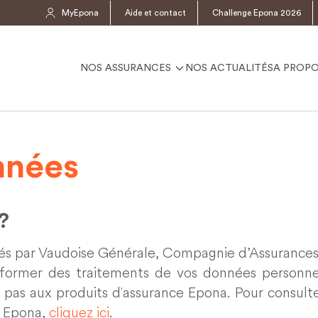
MyEpona
Aide et contact
Challenge Epona 2026
NOS ASSURANCES
NOS ACTUALITÉS
A PROP
nnées
?
sés par Vaudoise Générale, Compagnie d’Assurance
nformer des traitements de vos données personne
 pas aux produits d'assurance Epona. Pour consulte
e Epona,
cliquez ici
.