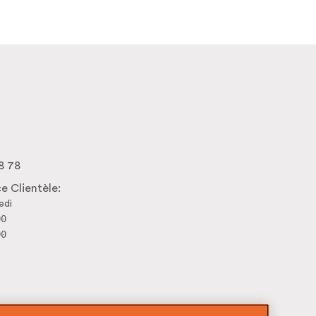
8 78
e Clientèle:
edi
00
00