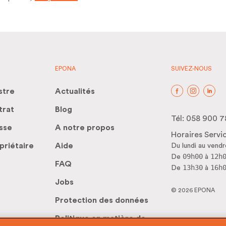
EPONA
SUIVEZ-NOUS
stre
Actualités
trat
Blog
Tél:
058 900 7
sse
A notre propos
Horaires Servic
priétaire
Aide
Du lundi au vendr
09h00
12h
De
à
FAQ
13h30
16h
De
à
Jobs
© 2026 EPONA
Protection des données
Politique en matière de