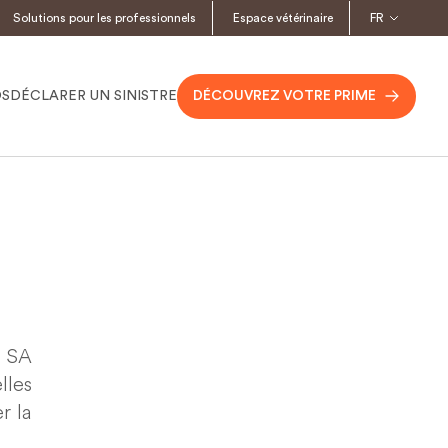
Solutions pour les professionnels
Espace vétérinaire
FR
OS
DÉCLARER UN SINISTRE
DÉCOUVREZ VOTRE PRIME
s SA
lles
r la