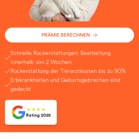
PRÄMIE BERECHNEN
Schnelle Rückerstattungen: Bearbeitung
✓
innerhalb von 2 Wochen.
✓
Rückerstattung der Tierarztkosten bis zu 90%
Erbkrankheiten und Geburtsgebrechen sind
✓
gedeckt
Rating 2025