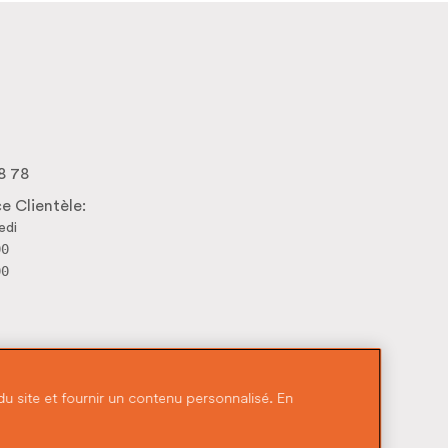
8 78
e Clientèle:
edi
00
00
u site et fournir un contenu personnalisé. En