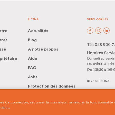
EPONA
SUIVEZ-NOUS
stre
Actualités
trat
Blog
Tél:
058 900 7
sse
A notre propos
Horaires Servic
priétaire
Aide
Du lundi au vendr
09h00
12h
De
à
FAQ
13h30
16h
De
à
Jobs
© 2026 EPONA
Protection des données
Politique en matière de
 de connexion, sécuriser la connexion, améliorer la fonctionnalité d
cookies
ookies.