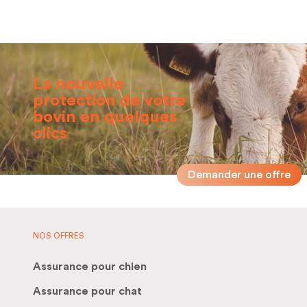
GÉNÉRALES
ESTIVAGE 2026
D'ASSURANCE 2026
146.84 KB
125.66 KB
CONDITIONS BOVINS
CONDITIONS
DÉCÈS 2026
COMPLÉMENTAIRES
(CC) ACCIDENT 2026
132.60 KB
La nouvelle
201.17 KB
protection de votre
bovin en quelques
clics
Demander une offre
NOS OFFRES
Assurance pour chien
Assurance pour chat